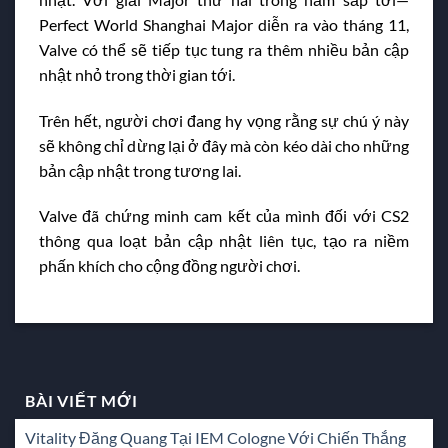
Perfect World Shanghai Major diễn ra vào tháng 11,
Valve có thể sẽ tiếp tục tung ra thêm nhiều bản cập
nhật nhỏ trong thời gian tới.
Trên hết, người chơi đang hy vọng rằng sự chú ý này
sẽ không chỉ dừng lại ở đây mà còn kéo dài cho những
bản cập nhật trong tương lai.
Valve đã chứng minh cam kết của mình đối với CS2
thông qua loạt bản cập nhật liên tục, tạo ra niềm
phấn khích cho cộng đồng người chơi.
BÀI VIẾT MỚI
Vitality Đăng Quang Tại IEM Cologne Với Chiến Thắng