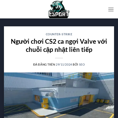
Chuyển
đến
nội
dung
COUNTER-STRIKE
Người chơi CS2 ca ngợi Valve với
chuỗi cập nhật liên tiếp
ĐÃ ĐĂNG TRÊN
29/11/2024
BỞI
SEO