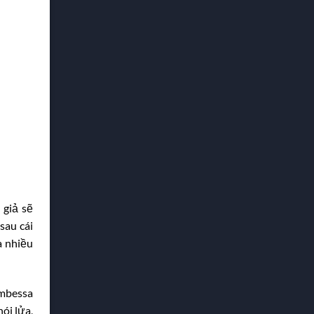
 giả sẽ
sau cái
a nhiều
Ambessa
ói lửa,