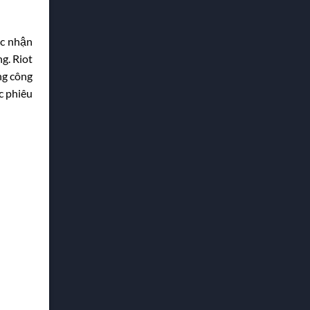
ác nhận
g. Riot
ng công
c phiêu