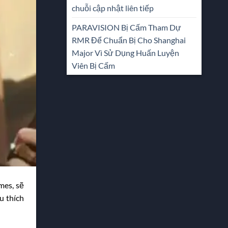
chuỗi cập nhật liên tiếp
PARAVISION Bị Cấm Tham Dự
RMR Để Chuẩn Bị Cho Shanghai
Major Vì Sử Dụng Huấn Luyện
Viên Bị Cấm
mes, sẽ
u thích