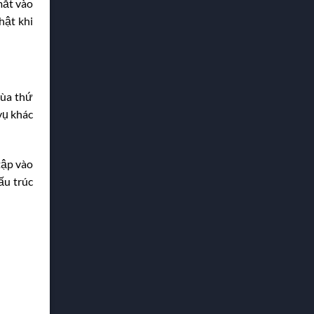
mắt vào
hật khi
mùa thứ
vụ khác
tập vào
ấu trúc