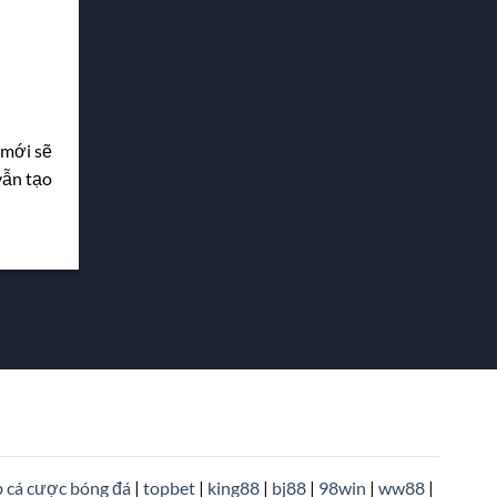
 mới sẽ
vẫn tạo
 cá cược bóng đá
|
topbet
|
king88
|
bj88
|
98win
|
ww88
|