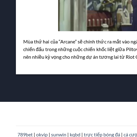
Mùa thứ hai của “Arcane” sẽ chính thức ra mắt vào ngày
chiến đấu trong những cuộc chiến khốc liệt giữa Pilto
nên nhiều kỳ vọng cho những dự án tương lai từ Riot
789bet
|
okvip
|
sunwin
|
kqbd
|
trực tiếp bóng đá
|
cá cư