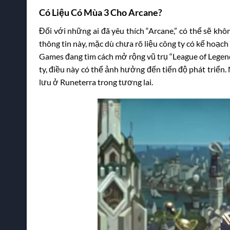
Có Liệu Có Mùa 3 Cho Arcane?
Đối với những ai đã yêu thích “Arcane,” có thể sẽ khôn
thông tin này, mặc dù chưa rõ liệu công ty có kế hoạc
Games đang tìm cách mở rộng vũ trụ “League of Legends
ty, điều này có thể ảnh hưởng đến tiến độ phát triể
lưu ở Runeterra trong tương lai.