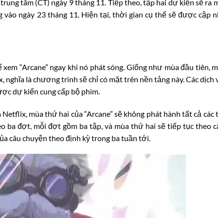
trung tâm (CT) ngày 9 tháng 11. Tiếp theo, tập hai dự kiến sẽ ra 
 vào ngày 23 tháng 11. Hiện tại, thời gian cụ thể sẽ được cập n
hể xem “Arcane” ngay khi nó phát sóng. Giống như mùa đầu tiên, 
 nghĩa là chương trình sẽ chỉ có mặt trên nền tảng này. Các dịch 
ợc dự kiến cung cấp bộ phim.
a Netflix, mùa thứ hai của “Arcane” sẽ không phát hành tất cả các 
ba đợt, mỗi đợt gồm ba tập, và mùa thứ hai sẽ tiếp tục theo c
a câu chuyện theo định kỳ trong ba tuần tới.