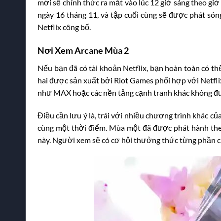
mới sẽ chính thức ra mắt vào lúc 12 giờ sáng theo giờ 
ngày 16 tháng 11, và tập cuối cùng sẽ được phát sóng
Netflix công bố.
Nơi Xem Arcane Mùa 2
Nếu bạn đã có tài khoản Netflix, bạn hoàn toàn có t
hai được sản xuất bởi Riot Games phối hợp với Netflix,
như MAX hoặc các nền tảng cạnh tranh khác không đư
Điều cần lưu ý là, trái với nhiều chương trình khác củ
cùng một thời điểm. Mùa một đã được phát hành theo 
này. Người xem sẽ có cơ hội thưởng thức từng phần củ