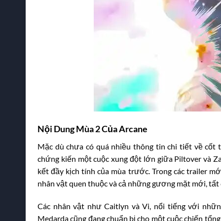
Nội Dung Mùa 2 Của Arcane
Mặc dù chưa có quá nhiều thông tin chi tiết về cốt 
chứng kiến một cuộc xung đột lớn giữa Piltover và Z
kết đầy kịch tính của mùa trước. Trong các trailer m
nhân vật quen thuộc và cả những gương mặt mới, tất 
Các nhân vật như Caitlyn và Vi, nổi tiếng với nhữ
Medarda cũng đang chuẩn bị cho một cuộc chiến tổng 