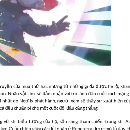
truyện của mùa thứ hai, nhưng từ những gì đã được hé lộ, khán
aun. Nhân vật Jinx sẽ đảm nhận vai trò lãnh đạo cuộc cách mạng 
ới nhất do Netflix phát hành, người xem sẽ thấy sự xuất hiện củ
cả đều chuẩn bị cho một cuộc đối đầu căng thẳng.
ng vũ khí biểu tượng của họ, sẵn sàng tham chiến, trong khi 
lực. Cuộc chiến giữa các đội quân ở Runeterra được mô tả đầy kh