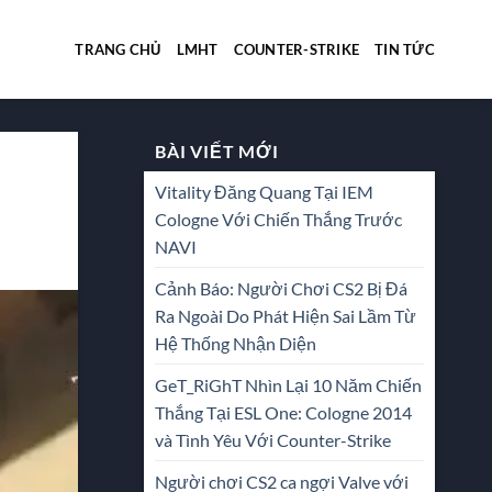
TRANG CHỦ
LMHT
COUNTER-STRIKE
TIN TỨC
BÀI VIẾT MỚI
Vitality Đăng Quang Tại IEM
Cologne Với Chiến Thắng Trước
NAVI
Cảnh Báo: Người Chơi CS2 Bị Đá
Ra Ngoài Do Phát Hiện Sai Lầm Từ
Hệ Thống Nhận Diện
GeT_RiGhT Nhìn Lại 10 Năm Chiến
Thắng Tại ESL One: Cologne 2014
và Tình Yêu Với Counter-Strike
Người chơi CS2 ca ngợi Valve với