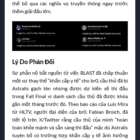
thể bỏ qua các nghĩa vụ truyền thông ngay trước
thềm giải đấu lớn.
Lý Do Phản Đối
Sự phẫn nộ bắt nguồn từ việc BLAST đã chấp thuận
một sự thay thế “khẩn cấp y tế” cho br0, cầu thủ đã bị
Astralis gạch tên nhưng được dự kiến sẽ thi đấu
trong Fall Final vì danh sách cầu thủ đã được khóa
gần một tháng trước đó. Theo báo cáo của Luis Mira
từ HLTV, người đại diện của br0, Fabian Broich, đã
tiết lộ trên X/Twitter rằng cầu thủ của mình “hoàn
toàn khỏe mạnh và sẵn sàng thi đấu” mặc dù Astralis
tuyên bố có trường hợp khẩn cấp y tế ảnh hưởng