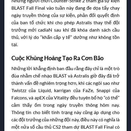
Những người chơi Counter-Strike 2 tham gia sự kiện
BLAST Fall Final vào tuần này đang đe dọa tẩy chay
ngày truyền thông của sự kiện, phản đối quyết định
của ban tổ chức khi cho phép Astralis thay thế đội
trưởng mới cadiaN sau khi đã khóa danh sách cầu
thủ, với lý do “khẩn cấp y tế” dường như không tồn
tại.
Cuộc Khủng Hoảng Tạo Ra Cơn Bão
Những lời khẳng định ban đầu rằng đây chỉ là một trò
đùa nhằm chế nhạo BLAST và Astralis giờ đây đã trở
thành vấn đề nghiêm trọng hơn, khi các ngôi sao như
Twistzz của Liquid, karrigan của FaZe, Snappi của
Falcons, và apEX của Vitality đều tuyên bố họ “có thể”
cảm thấy ốm trong ngày truyền thông hôm nay.
Thông tin cho biết tình trạng này cũng áp dụng cho
các đội trưởng của những đội này, điều này có nghĩa là
một nửa số cầu thủ CS2 tham dự BLAST Fall Final có