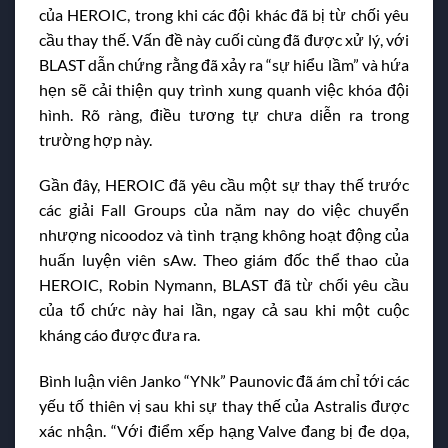
của HEROIC, trong khi các đội khác đã bị từ chối yêu
cầu thay thế. Vấn đề này cuối cùng đã được xử lý, với
BLAST dẫn chứng rằng đã xảy ra “sự hiểu lầm” và hứa
hẹn sẽ cải thiện quy trình xung quanh việc khóa đội
hình. Rõ ràng, điều tương tự chưa diễn ra trong
trường hợp này.
Gần đây, HEROIC đã yêu cầu một sự thay thế trước
các giải Fall Groups của năm nay do việc chuyển
nhượng nicoodoz và tình trạng không hoạt động của
huấn luyện viên sAw. Theo giám đốc thể thao của
HEROIC, Robin Nymann, BLAST đã từ chối yêu cầu
của tổ chức này hai lần, ngay cả sau khi một cuộc
kháng cáo được đưa ra.
Bình luận viên Janko “YNk” Paunovic đã ám chỉ tới các
yếu tố thiên vị sau khi sự thay thế của Astralis được
xác nhận. “Với điểm xếp hạng Valve đang bị đe dọa,