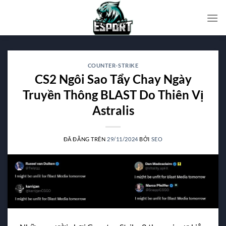
Chuyển
đến
nội
dung
COUNTER-STRIKE
CS2 Ngôi Sao Tẩy Chay Ngày
Truyền Thông BLAST Do Thiên Vị
Astralis
ĐÃ ĐĂNG TRÊN
29/11/2024
BỞI
SEO