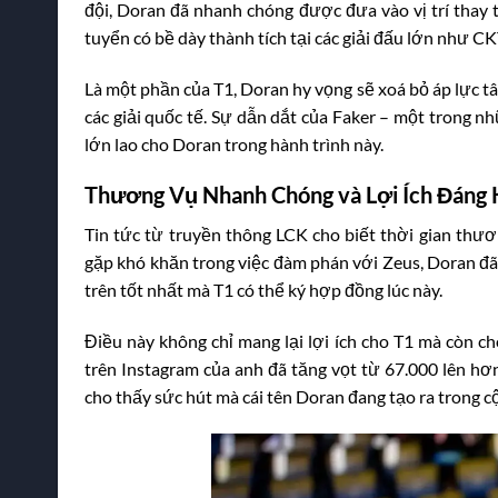
đội, Doran đã nhanh chóng được đưa vào vị trí thay 
tuyển có bề dày thành tích tại các giải đấu lớn như C
Là một phần của T1, Doran hy vọng sẽ xoá bỏ áp lực tâ
các giải quốc tế. Sự dẫn dắt của Faker – một trong n
lớn lao cho Doran trong hành trình này.
Thương Vụ Nhanh Chóng và Lợi Ích Đáng 
Tin tức từ truyền thông LCK cho biết thời gian thươ
gặp khó khăn trong việc đàm phán với Zeus, Doran đã
trên tốt nhất mà T1 có thể ký hợp đồng lúc này.
Điều này không chỉ mang lại lợi ích cho T1 mà còn c
trên Instagram của anh đã tăng vọt từ 67.000 lên hơ
cho thấy sức hút mà cái tên Doran đang tạo ra trong 