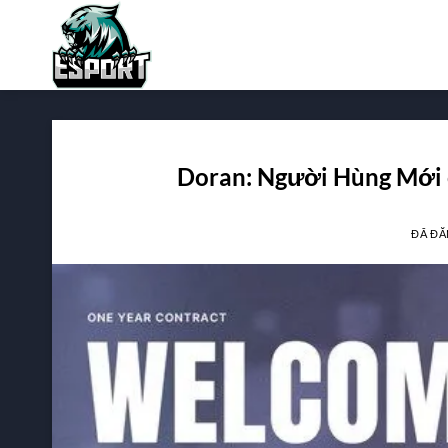
Chuyển
đến
nội
dung
Doran: Người Hùng Mới
ĐÃ ĐĂ