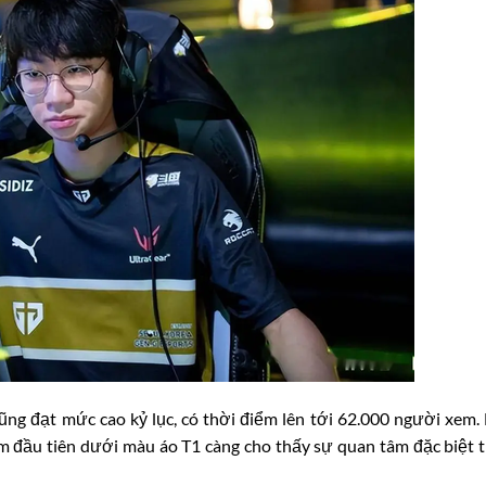
ũng đạt mức cao kỷ lục, có thời điểm lên tới 62.000 người xem
am đầu tiên dưới màu áo T1 càng cho thấy sự quan tâm đặc biệt 