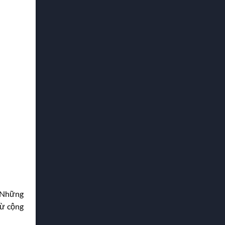
. Những
từ cộng