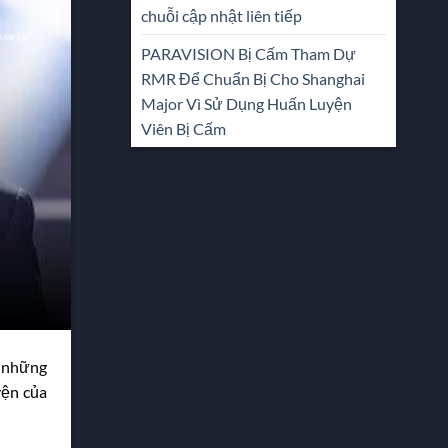
chuỗi cập nhật liên tiếp
PARAVISION Bị Cấm Tham Dự
RMR Để Chuẩn Bị Cho Shanghai
Major Vì Sử Dụng Huấn Luyện
Viên Bị Cấm
i những
yện của