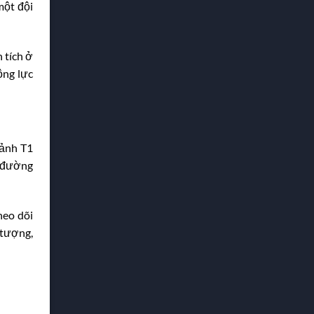
một đội
 tích ở
ộng lực
cảnh T1
ủ đường
heo dõi
 tượng,