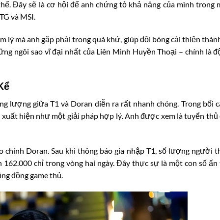
thế. Đây sẽ là cơ hội để anh chứng tỏ khả năng của mình trong 
KTG và MSI.
m lý mà anh gặp phải trong quá khứ, giúp đội bóng cải thiện thành
hững ngôi sao vĩ đại nhất của Liên Minh Huyền Thoại – chính là đ
Kể
ng lượng giữa T1 và Doran diễn ra rất nhanh chóng. Trong bối 
 xuất hiện như một giải pháp hợp lý. Anh được xem là tuyển th
ho chính Doran. Sau khi thông báo gia nhập T1, số lượng người t
n 162.000 chỉ trong vòng hai ngày. Đây thực sự là một con số ấn
cộng đồng game thủ.