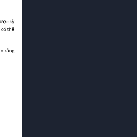
được kỳ
 có thể
in rằng