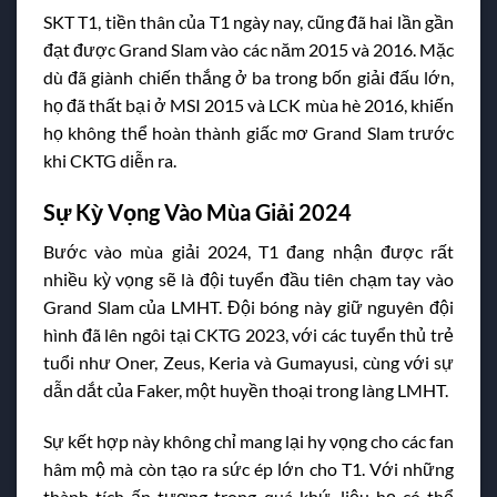
SKT T1, tiền thân của T1 ngày nay, cũng đã hai lần gần
đạt được Grand Slam vào các năm 2015 và 2016. Mặc
dù đã giành chiến thắng ở ba trong bốn giải đấu lớn,
họ đã thất bại ở MSI 2015 và LCK mùa hè 2016, khiến
họ không thể hoàn thành giấc mơ Grand Slam trước
khi CKTG diễn ra.
Sự Kỳ Vọng Vào Mùa Giải 2024
Bước vào mùa giải 2024, T1 đang nhận được rất
nhiều kỳ vọng sẽ là đội tuyển đầu tiên chạm tay vào
Grand Slam của LMHT. Đội bóng này giữ nguyên đội
hình đã lên ngôi tại CKTG 2023, với các tuyển thủ trẻ
tuổi như Oner, Zeus, Keria và Gumayusi, cùng với sự
dẫn dắt của Faker, một huyền thoại trong làng LMHT.
Sự kết hợp này không chỉ mang lại hy vọng cho các fan
hâm mộ mà còn tạo ra sức ép lớn cho T1. Với những
thành tích ấn tượng trong quá khứ, liệu họ có thể