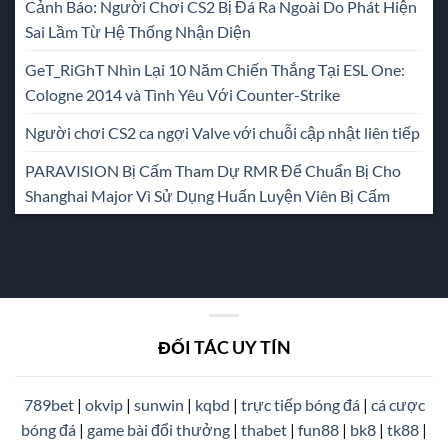
Cảnh Báo: Người Chơi CS2 Bị Đá Ra Ngoài Do Phát Hiện
Sai Lầm Từ Hệ Thống Nhận Diện
GeT_RiGhT Nhìn Lại 10 Năm Chiến Thắng Tại ESL One:
Cologne 2014 và Tình Yêu Với Counter-Strike
Người chơi CS2 ca ngợi Valve với chuỗi cập nhật liên tiếp
PARAVISION Bị Cấm Tham Dự RMR Để Chuẩn Bị Cho
Shanghai Major Vì Sử Dụng Huấn Luyện Viên Bị Cấm
ĐỐI TÁC UY TÍN
789bet
|
okvip
|
sunwin
|
kqbd
|
trực tiếp bóng đá
|
cá cược
bóng đá
|
game bài đổi thưởng
|
thabet
|
fun88
|
bk8
|
tk88
|