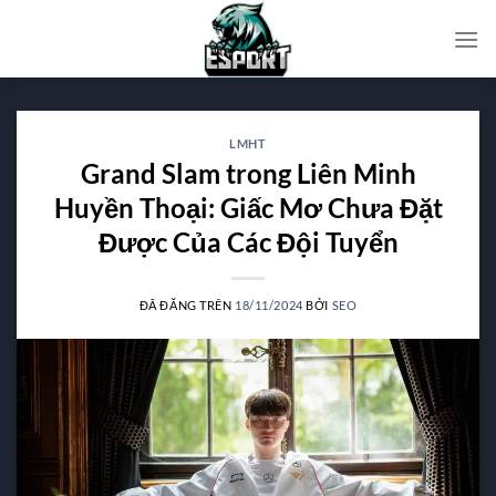
Chuyển
đến
nội
dung
LMHT
Grand Slam trong Liên Minh
Huyền Thoại: Giấc Mơ Chưa Đặt
Được Của Các Đội Tuyển
ĐÃ ĐĂNG TRÊN
18/11/2024
BỞI
SEO