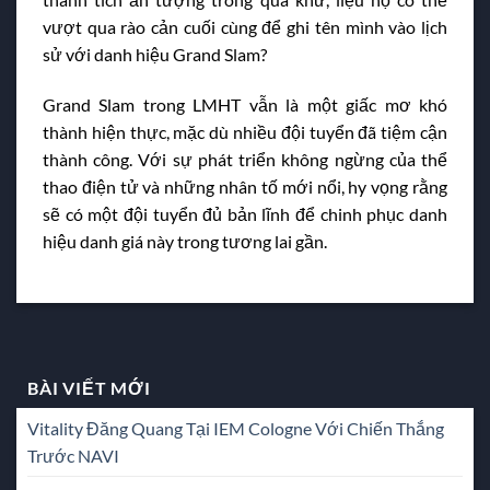
vượt qua rào cản cuối cùng để ghi tên mình vào lịch
sử với danh hiệu Grand Slam?
Grand Slam trong LMHT vẫn là một giấc mơ khó
thành hiện thực, mặc dù nhiều đội tuyển đã tiệm cận
thành công. Với sự phát triển không ngừng của thể
thao điện tử và những nhân tố mới nổi, hy vọng rằng
sẽ có một đội tuyển đủ bản lĩnh để chinh phục danh
hiệu danh giá này trong tương lai gần.
BÀI VIẾT MỚI
Vitality Đăng Quang Tại IEM Cologne Với Chiến Thắng
Trước NAVI