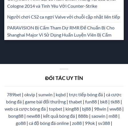
Cologne 2014 và Tình Yêu Với Counter-Strike
Người chơi CS2 ca ngợi Valve với chuỗi cập nhật liên tiếp
PARAVISION Bị Cấm Tham Dự RMR Để Chuẩn Bị Cho
Shanghai Major Vì Sử Dụng Huấn Luyện Viên Bị Cấm
ĐỐI TÁC UY TÍN
789bet
|
okvip
|
sunwin
|
kqbd
|
trực tiếp bóng đá
|
cá cược
bóng đá
|
game bài đổi thưởng
|
thabet
|
fun88
|
bk8
|
tk88
|
web cá cược bóng đá
|
topbet
|
king88
|
bj88
|
98win
|
ww88
|
bong88
|
new88
|
kết quả bóng đá
|
888b
|
saowin
|
m88
|
go88
|
cá độ bóng đá online
|
zo88
|
99ok
|
sv388
|