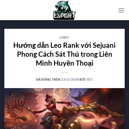
Chuyển
đến
nội
dung
LMHT
Hướng dẫn Leo Rank với Sejuani
Phong Cách Sát Thủ trong Liên
Minh Huyền Thoại
ĐÃ ĐĂNG TRÊN
23/11/2024
BỞI
SEO