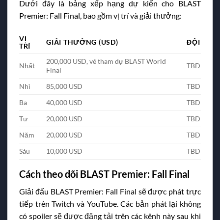
Dưới đây là bảng xếp hạng dự kiến cho BLAST
Premier: Fall Final, bao gồm vị trí và giải thưởng:
VỊ
GIẢI THƯỞNG (USD)
ĐỘI
TRÍ
200,000 USD, vé tham dự BLAST World
Nhất
TBD
Final
Nhì
85,000 USD
TBD
Ba
40,000 USD
TBD
Tư
20,000 USD
TBD
Năm
20,000 USD
TBD
Sáu
10,000 USD
TBD
Cách theo dõi BLAST Premier: Fall Final
Giải đấu BLAST Premier: Fall Final sẽ được phát trực
tiếp trên Twitch và YouTube. Các bản phát lại không
có spoiler sẽ được đăng tải trên các kênh này sau khi