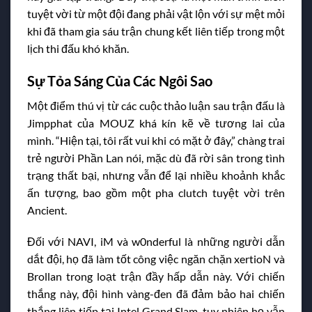
tuyệt vời từ một đội đang phải vật lộn với sự mệt mỏi
khi đã tham gia sáu trận chung kết liên tiếp trong một
lịch thi đấu khó khăn.
Sự Tỏa Sáng Của Các Ngôi Sao
Một điểm thú vị từ các cuộc thảo luận sau trận đấu là
Jimpphat của MOUZ khá kín kẽ về tương lai của
mình. “Hiện tại, tôi rất vui khi có mặt ở đây,” chàng trai
trẻ người Phần Lan nói, mặc dù đã rời sân trong tình
trạng thất bại, nhưng vẫn để lại nhiều khoảnh khắc
ấn tượng, bao gồm một pha clutch tuyệt vời trên
Ancient.
Đối với NAVI, iM và w0nderful là những người dẫn
dắt đội, họ đã làm tốt công việc ngăn chặn xertioN và
Brollan trong loạt trận đầy hấp dẫn này. Với chiến
thắng này, đội hình vàng-đen đã đảm bảo hai chiến
thắng liên tiếp tại Intel Grand Slam, tuy nhiên họ vẫn