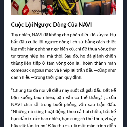
Cuộc Lội Ngược Dòng Của NAVI
Tuy nhiên, NAVI đã không cho phép điều đó xảy ra. Họ
bắt đầu cuộc lội ngược dòng lịch sử bằng cách thiết
lập một hàng phòng ngự kiên cố, chỉ để thua vòng thứ
tư trong hiệp hai mà thôi. Sau đó, họ đã giành chiến
thắng liên tiếp ở tám vòng còn lại, hoàn thành màn
comeback ngoạn mục và khép lại trận đấu—cũng như
danh hiệu—trong thời gian quy định.
“Chúng tôi đã nói về điều này suốt cả giải đấu, bất kể
bạn xuống bao nhiêu, bạn vẫn có thể thắng,” jL của
NAVI chia sẻ trong buổi phỏng vấn sau trận đấu.
“Nhưng nó cũng hoạt động theo cả hai chiều, bất kể
bạn dẫn trước bao nhiêu, bạn cũng có thể thua, vì vậy
hãy giữ tập trung.” Đây thực sự là một màn trình diễn