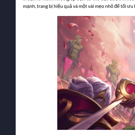
mạnh, trang bị hiệu quả và một vài mẹo nhỏ để tối ưu 