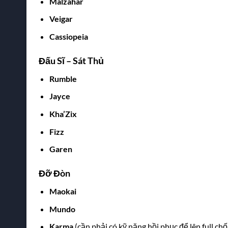
Malzahar
Veigar
Cassiopeia
Đấu Sĩ – Sát Thủ
Rumble
Jayce
Kha’Zix
Fizz
Garen
Đỡ Đòn
Maokai
Mundo
Karma
(cần phải có kỹ năng hồi phục để lên full chố