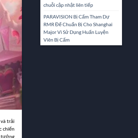
chuỗi cập nhật liên tiếp
PARAVISION Bị Cấm Tham Dự
RMR Để Chuẩn Bị Cho Shanghai
Major Vì Sử Dụng Huấn Luyện
Viên Bị Cấm
và trải
c chiến
g tướng