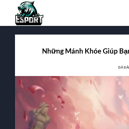
Chuyển
đến
nội
dung
Những Mánh Khóe Giúp Bạn
ĐÃ ĐĂ