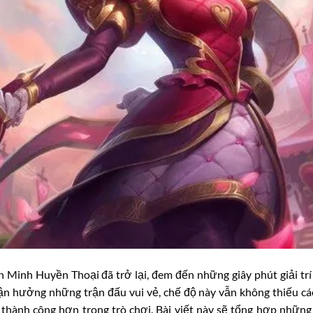
 Minh Huyền Thoại đã trở lại, đem đến những giây phút giải trí 
ận hưởng những trận đấu vui vẻ, chế độ này vẫn không thiếu cá
thành công hơn trong trò chơi. Bài viết này sẽ tổng hợp nhữn