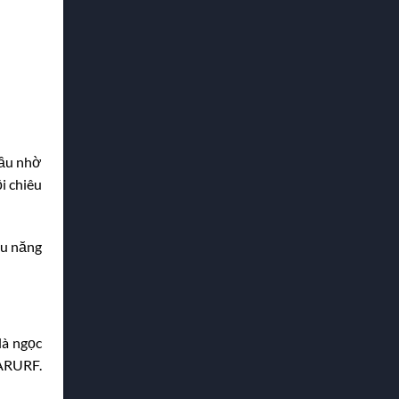
đầu nhờ
i chiêu
ếu năng
là ngọc
 ARURF.