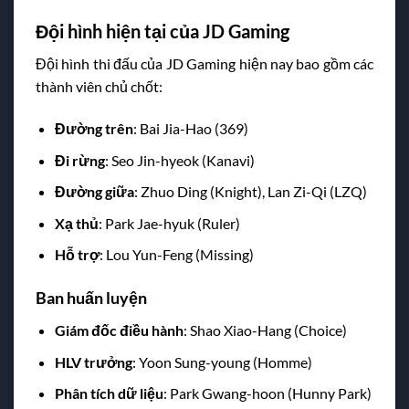
Đội hình hiện tại của JD Gaming
Đội hình thi đấu của JD Gaming hiện nay bao gồm các
thành viên chủ chốt:
Đường trên
: Bai Jia-Hao (369)
Đi rừng
: Seo Jin-hyeok (Kanavi)
Đường giữa
: Zhuo Ding (Knight), Lan Zi-Qi (LZQ)
Xạ thủ
: Park Jae-hyuk (Ruler)
Hỗ trợ
: Lou Yun-Feng (Missing)
Ban huấn luyện
Giám đốc điều hành
: Shao Xiao-Hang (Choice)
HLV trưởng
: Yoon Sung-young (Homme)
Phân tích dữ liệu
: Park Gwang-hoon (Hunny Park)