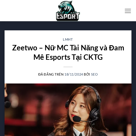
Chuyển
đến
nội
dung
LMHT
Zeetwo – Nữ MC Tài Năng và Đam
Mê Esports Tại CKTG
ĐÃ ĐĂNG TRÊN
18/11/2024
BỞI
SEO